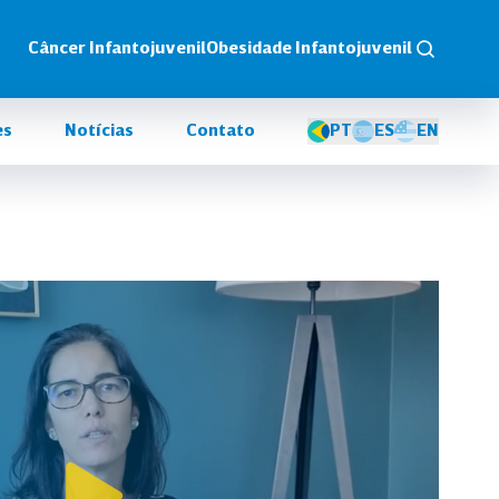
Câncer Infantojuvenil
Obesidade Infantojuvenil
es
Notícias
Contato
PT
ES
EN