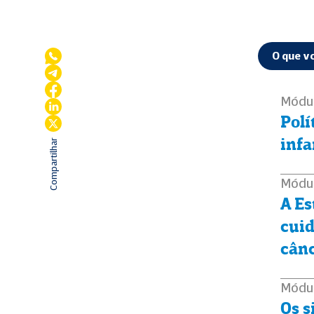
O que v
Módul
Polí
Compartilhar
infa
Módu
A Es
cuid
cân
Módu
Os s