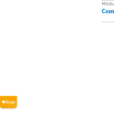
Módu
Comu