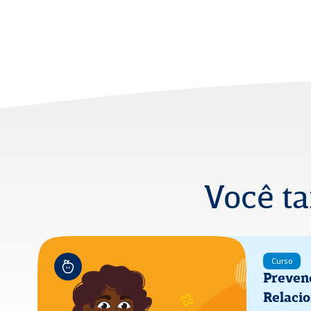
Você t
Curso
Preven
Relaci