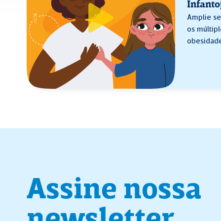
Infanto
Amplie se
os múltip
obesidade
Assine nossa
newsletter