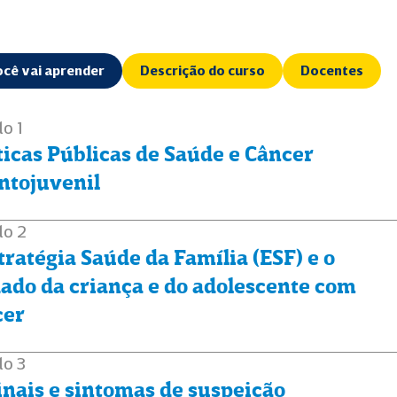
ocê vai aprender
Descrição do curso
Docentes
o 1
ticas Públicas de Saúde e Câncer
ntojuvenil
lo 2
tratégia Saúde da Família (ESF) e o
ado da criança e do adolescente com
cer
lo 3
inais e sintomas de suspeição