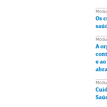
Módu
Os c
saúd
Módu
A or
cont
e ao
abra
Módu
Cuid
Saú