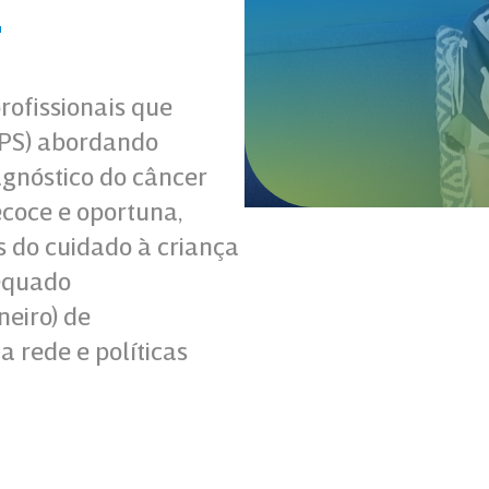
l
rofissionais que
APS) abordando
gnóstico do câncer
ecoce e oportuna,
s do cuidado à criança
dequado
neiro) de
 rede e políticas